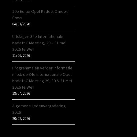
10e Editie Opel Kadett C meet
Cows
04/07/2026
Uitslagen 34e Internationale
Kadett C Meeting, 29 – 31 mei
2026 te Well
11/06/2026
Programma en verder informatie
m.b.t. de 34e Internationale Opel
Kadett C Meeting 29, 30 & 31 Mei
2026 te Well
19/04/2026
Algemene Ledenvergadering
2026
20/02/2026