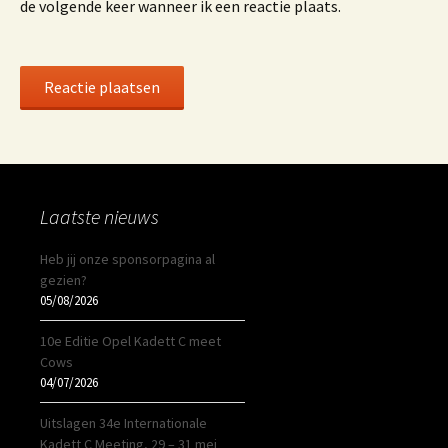
de volgende keer wanneer ik een reactie plaats.
Laatste nieuws
Heb jij onze sponsorpagina al
gezien?
05/08/2026
10e Editie Opel Kadett C meet
Cows
04/07/2026
Uitslagen 34e Internationale
Kadett C Meeting, 29 – 31 mei