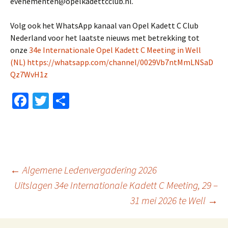
evenementen@opelkadettcclub.nl.
Volg ook het WhatsApp kanaal van Opel Kadett C Club
Nederland voor het laatste nieuws met betrekking tot
onze
34e Internationale Opel Kadett C Meeting in Well
(NL)
https://whatsapp.com/channel/0029Vb7ntMmLNSaD
Qz7WvH1z
Fa
T
D
ce
wi
el
b
tt
e
o
er
n
o
Berichtnavigatie
←
Algemene Ledenvergadering 2026
k
Uitslagen 34e Internationale Kadett C Meeting, 29 –
31 mei 2026 te Well
→