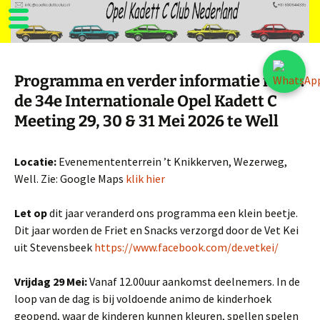
Ga
naar
Programma en verder informatie m.b.t.
de
de 34e Internationale Opel Kadett C
inhoud
Meeting 29, 30 & 31 Mei 2026 te Well
Locatie:
Evenemententerrein ’t Knikkerven, Wezerweg,
Well. Zie: Google Maps
klik hier
Let op
dit jaar veranderd ons programma een klein beetje.
Dit jaar worden de Friet en Snacks verzorgd door de Vet Kei
uit Stevensbeek
https://www.facebook.com/de.vetkei/
Vrijdag 29 Mei:
Vanaf 12.00uur aankomst deelnemers. In de
loop van de dag is bij voldoende animo de kinderhoek
geopend, waar de kinderen kunnen kleuren, spellen spelen