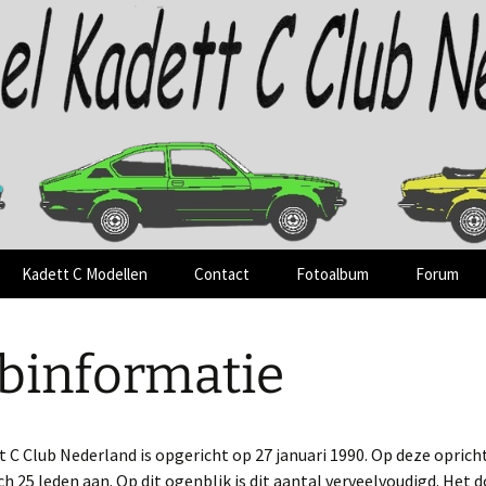
and!
tt C Club Neder
Kadett C Modellen
Contact
Fotoalbum
Forum
Kadett C Sedan
Bestuur
binformatie
Kadett C Coupé
 C Club Nederland is opgericht op 27 januari 1990. Op deze oprich
h 25 leden aan. Op dit ogenblik is dit aantal verveelvoudigd. Het d