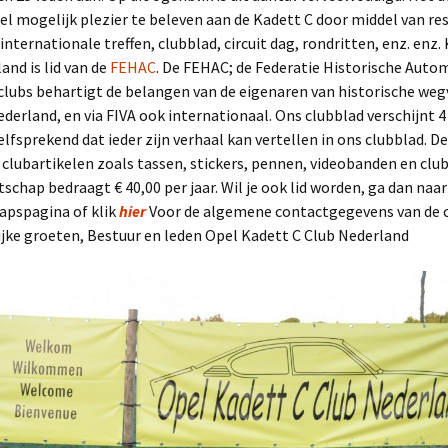
eel mogelijk plezier te beleven aan de Kadett C door middel van re
internationale treffen, clubblad, circuit dag, rondritten, enz. enz.
and is lid van de
FEHAC
. De FEHAC; de Federatie Historische Auto
lubs behartigt de belangen van de eigenaren van historische weg
ederland, en via FIVA ook internationaal. Ons clubblad verschijnt 4 x
elfsprekend dat ieder zijn verhaal kan vertellen in ons clubblad. De
 clubartikelen zoals tassen, stickers, pennen, videobanden en clu
schap bedraagt € 40,00 per jaar. Wil je ook lid worden, ga dan naa
apspagina of klik
hier
Voor de algemene contactgegevens van de c
jke groeten, Bestuur en leden Opel Kadett C Club Nederland