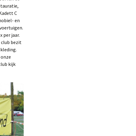
stauratie,
 Kadett C
mobiel- en
voertuigen.
 per jaar.
 club bezit
bkleding.
r onze
lub kijk