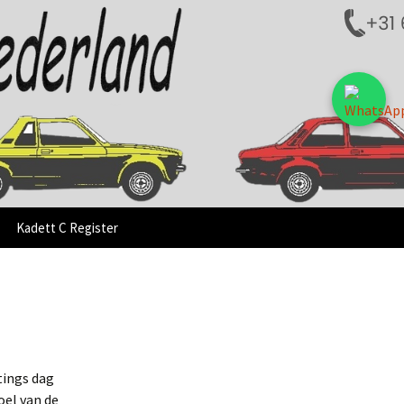
land
Zoeken
Kadett C Register
naar:
tings dag
oel van de