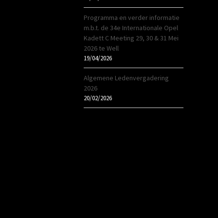
Programma en verder informatie
m.b.t. de 34e Internationale Opel
Kadett C Meeting 29, 30 & 31 Mei
2026 te Well
19/04/2026
Algemene Ledenvergadering
2026
20/02/2026