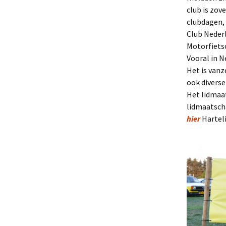
club is zov
clubdagen, 
Clubarchief
Club Nederl
Evenementen-informatie
Motorfietsc
Vooral in N
Privacy, Cookies en
Het is vanz
Toegankelijkheid
ook diverse
Het lidmaat
Sponsors
lidmaatsch
hier
Harteli