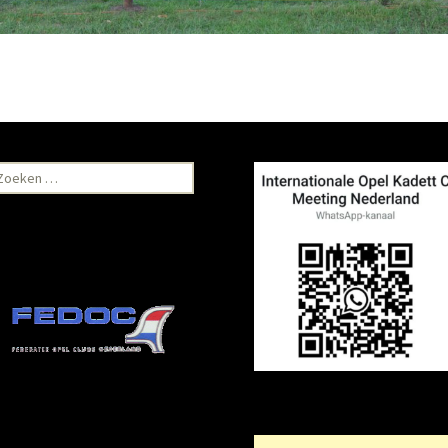
oeken
ar: