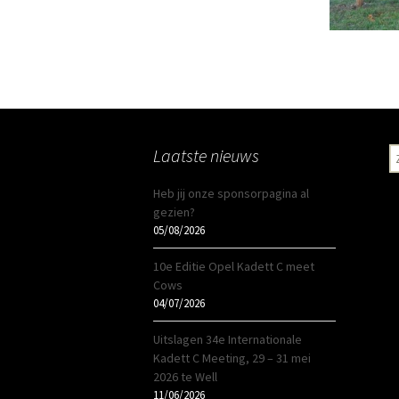
Laatste nieuws
Z
na
Heb jij onze sponsorpagina al
gezien?
05/08/2026
10e Editie Opel Kadett C meet
Cows
04/07/2026
Uitslagen 34e Internationale
Kadett C Meeting, 29 – 31 mei
2026 te Well
11/06/2026