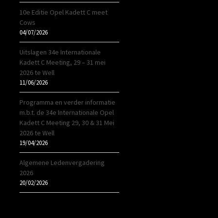
10e Editie Opel Kadett C meet
Cows
04/07/2026
Uitslagen 34e Internationale
Kadett C Meeting, 29 – 31 mei
2026 te Well
11/06/2026
Programma en verder informatie
m.b.t. de 34e Internationale Opel
Kadett C Meeting 29, 30 & 31 Mei
2026 te Well
19/04/2026
Algemene Ledenvergadering
2026
20/02/2026