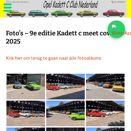
Ga
naar
Foto’s – 9e editie Kadett c meet cows
de
2025
inhoud
Klik hier om terug te gaan naar alle fotoalbums