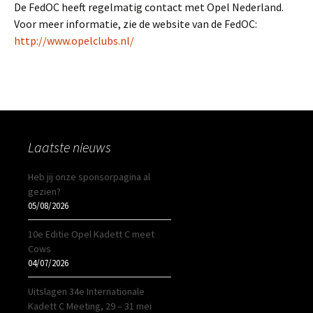
De FedOC heeft regelmatig contact met Opel Nederland.
Voor meer informatie, zie de website van de FedOC:
http://www.opelclubs.nl/
Laatste nieuws
Heb jij onze sponsorpagina al
gezien?
05/08/2026
10e Editie Opel Kadett C meet
Cows
04/07/2026
Uitslagen 34e Internationale
Kadett C Meeting, 29 – 31 mei