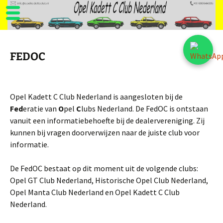
Ga
naar
FEDOC
de
inhoud
Opel Kadett C Club Nederland is aangesloten bij de
Fed
eratie van
O
pel
C
lubs Nederland. De FedOC is ontstaan
vanuit een informatiebehoefte bij de dealervereniging. Zij
kunnen bij vragen doorverwijzen naar de juiste club voor
informatie.
De FedOC bestaat op dit moment uit de volgende clubs:
Opel GT Club Nederland, Historische Opel Club Nederland,
Opel Manta Club Nederland en Opel Kadett C Club
Nederland.