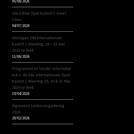
05/08/2026
10e Editie Opel Kadett C meet
Cows
04/07/2026
Uitslagen 34e Internationale
Kadett C Meeting, 29 – 31 mei
2026 te Well
11/06/2026
Programma en verder informatie
m.b.t. de 34e Internationale Opel
Kadett C Meeting 29, 30 & 31 Mei
2026 te Well
19/04/2026
Algemene Ledenvergadering
2026
20/02/2026