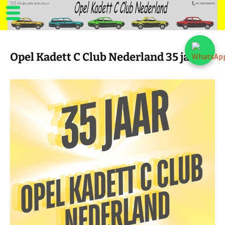
Ga
naar
Opel Kadett C Club Nederland 35 jaar
de
inhoud