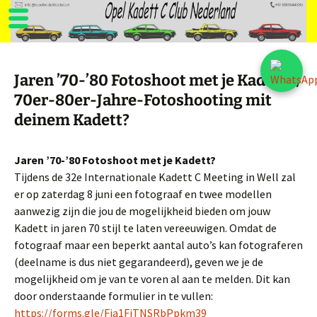
Ga
naar
Jaren ’70-’80 Fotoshoot met je Kadett? /
de
70er-80er-Jahre-Fotoshooting mit
inhoud
deinem Kadett?
Jaren ’70-’80 Fotoshoot met je Kadett?
Tijdens de 32e Internationale Kadett C Meeting in Well zal
er op zaterdag 8 juni een fotograaf en twee modellen
aanwezig zijn die jou de mogelijkheid bieden om jouw
Kadett in jaren 70 stijl te laten vereeuwigen. Omdat de
fotograaf maar een beperkt aantal auto’s kan fotograferen
(deelname is dus niet gegarandeerd), geven we je de
mogelijkheid om je van te voren al aan te melden. Dit kan
door onderstaande formulier in te vullen:
https://forms.gle/Fja1FiTNSRbPpkm39