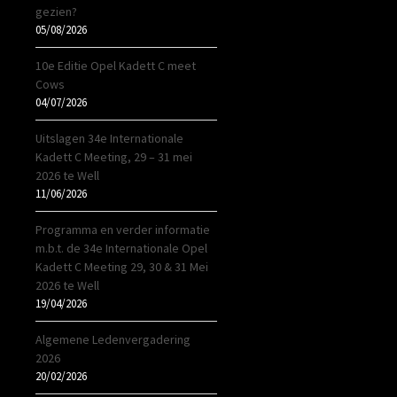
gezien?
05/08/2026
10e Editie Opel Kadett C meet
Cows
04/07/2026
Uitslagen 34e Internationale
Kadett C Meeting, 29 – 31 mei
2026 te Well
11/06/2026
Programma en verder informatie
m.b.t. de 34e Internationale Opel
Kadett C Meeting 29, 30 & 31 Mei
2026 te Well
19/04/2026
Algemene Ledenvergadering
2026
20/02/2026